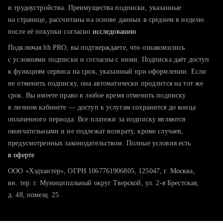
тратите много времени на поиск и вручную поднимаете
и трудоустройства. Преимущества подписки, указанные
резюме
на странице, рассчитаны на основе данных в среднем в неделю
после её покупки согласно
хотите сравнить себя с конкурентами и оценить шансы
исследованию
Подключая hh PRO, вы подтверждаете, что ознакомились
с условиями подписки и согласны с ними. Подписка даёт доступ
к функциям сервиса на срок, указанный при оформлении. Если
не отменить подписку, она автоматически продлится на тот же
срок. Вы имеете право в любое время отменить подписку
в личном кабинете — доступ к услугам сохранится до конца
оплаченного периода. Все платежи за подписку являются
окончательными и не подлежат возврату, кроме случаев,
предусмотренных законодательством. Полные условия есть
в оферте
ООО «Хэдхантер», ОГРН 1067761906805, 125047, г. Москва,
вн. тер. г. Муниципальный округ Тверской, ул. 2-я Брестская,
д. 48, помещ. 25